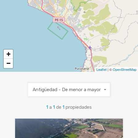
+
−
Leaflet
| ©
OpenStreetMap
Antigüedad - De menor a mayor
1
a
1
de
1
propiedades