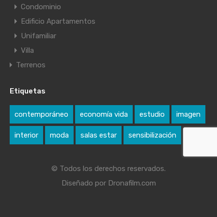
Condominio
Edificio Apartamentos
Unifamiliar
Villa
Terrenos
Etiquetas
contemporáneo
economía vida
estudio
imagen
interior
moda
salas estar
sensibilización
© Todos los derechos reservados.
Diseñado por Dronafilm.com