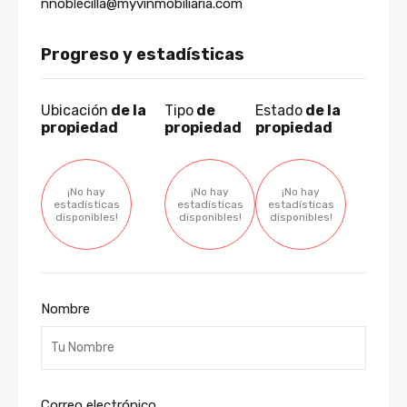
nnoblecilla@myvinmobiliaria.com
Progreso y estadísticas
Ubicación
de la
Tipo
de
Estado
de la
propiedad
propiedad
propiedad
¡No hay
¡No hay
¡No hay
estadísticas
estadísticas
estadísticas
disponibles!
disponibles!
disponibles!
Nombre
Correo electrónico