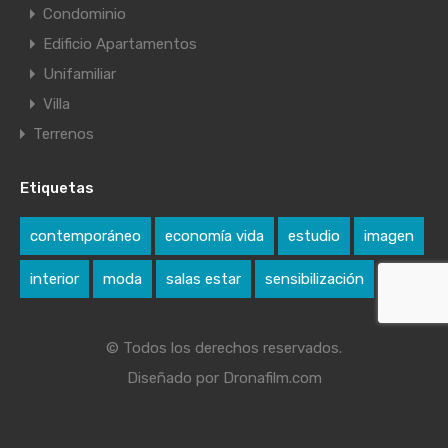
Condominio
Edificio Apartamentos
Unifamiliar
Villa
Terrenos
Etiquetas
contemporáneo
economía vida
estudio
imagen
interior
moda
salas estar
sensibilización
© Todos los derechos reservados.
Diseñado por Dronafilm.com