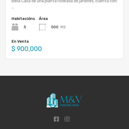
Bella Casa de una planta rodeada de jardines, cuenta con:
…
Habitacións
Área
5
500
M2
En Venta
$ 900,000