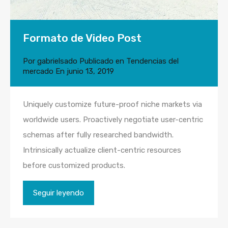
Formato de Video Post
Por
gabrielsado
Publicado en
Tendencias del
mercado
En
junio 13, 2019
Uniquely customize future-proof niche markets via
worldwide users. Proactively negotiate user-centric
schemas after fully researched bandwidth.
Intrinsically actualize client-centric resources
before customized products.
Seguir leyendo